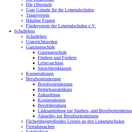
Die Oberstufe
Gute Gründe für die Leinetalschulen
Trägerverein
Häufige Fragen
Förderverein der Leinetalschulen e.V.
Schulleben
Schulleben
Unterrichtszeiten
Ganztagsschule
Ganztagsschule
Fördern und Fordern
Lerncoaching
Sprachlernklassen
Kooperationen
Berufsorientierung
Berufsorientierung
Betriebspraktikum
Zukunftstag
Kooperationen
Berufsberatung
Linksammlung zur Studien- und Berufsorientierun
Aktuelles zur Berufsorientierung
Fächerübergreifendes Lernen an den Leinetalschulen
Fremdsprachen
Schülerblatt