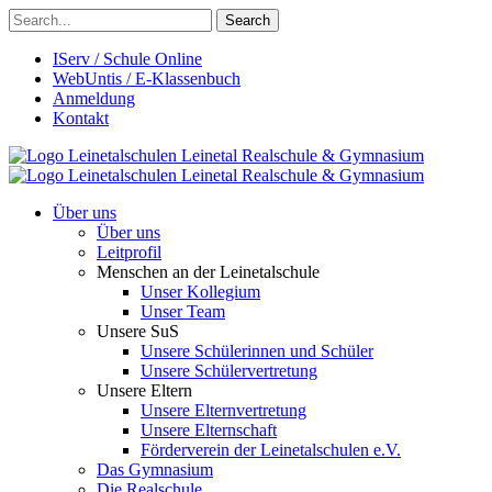
Search
IServ / Schule Online
WebUntis / E-Klassenbuch
Anmeldung
Kontakt
Leinetalschulen
Leinetal Realschule & Gymnasium
Leinetalschulen
Leinetal Realschule & Gymnasium
Über uns
Über uns
Leitprofil
Menschen an der Leinetalschule
Unser Kollegium
Unser Team
Unsere SuS
Unsere Schülerinnen und Schüler
Unsere Schülervertretung
Unsere Eltern
Unsere Elternvertretung
Unsere Elternschaft
Förderverein der Leinetalschulen e.V.
Das Gymnasium
Die Realschule