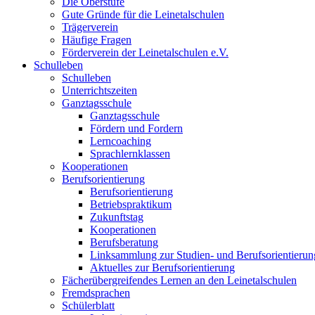
Die Oberstufe
Gute Gründe für die Leinetalschulen
Trägerverein
Häufige Fragen
Förderverein der Leinetalschulen e.V.
Schulleben
Schulleben
Unterrichtszeiten
Ganztagsschule
Ganztagsschule
Fördern und Fordern
Lerncoaching
Sprachlernklassen
Kooperationen
Berufsorientierung
Berufsorientierung
Betriebspraktikum
Zukunftstag
Kooperationen
Berufsberatung
Linksammlung zur Studien- und Berufsorientierun
Aktuelles zur Berufsorientierung
Fächerübergreifendes Lernen an den Leinetalschulen
Fremdsprachen
Schülerblatt