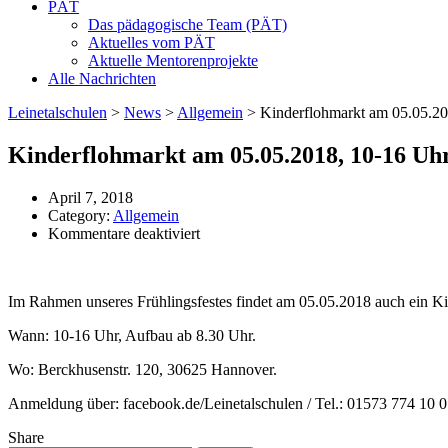
PÄT
Das pädagogische Team (PÄT)
Aktuelles vom PÄT
Aktuelle Mentorenprojekte
Alle Nachrichten
Leinetalschulen
>
News
>
Allgemein
>
Kinderflohmarkt am 05.05.20
Kinderflohmarkt am 05.05.2018, 10-16 Uh
April 7, 2018
Category:
Allgemein
für
Kommentare deaktiviert
Kinderflohmarkt
am
05.05.2018,
Im Rahmen unseres Frühlingsfestes findet am 05.05.2018 auch ein Kind
10-
16
Wann: 10-16 Uhr, Aufbau ab 8.30 Uhr.
Uhr
Wo: Berckhusenstr. 120, 30625 Hannover.
Anmeldung über: facebook.de/Leinetalschulen / Tel.: 01573 774 10 07
Share