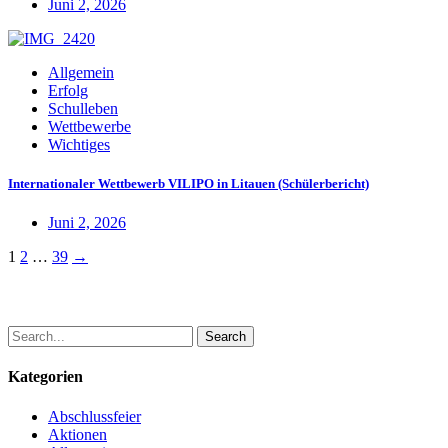
Juni 2, 2026
Allgemein
Erfolg
Schulleben
Wettbewerbe
Wichtiges
Internationaler Wettbewerb VILIPO in Litauen (Schülerbericht)
Juni 2, 2026
Posts
1
2
…
39
→
navigation
Search
Kategorien
Abschlussfeier
Aktionen