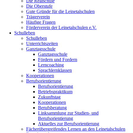
Die Realschule
Die Oberstufe
Gute Gründe für die Leinetalschulen
Trägerverein
Häufige Fragen
Förderverein der Leinetalschulen e.V.
Schulleben
Schulleben
Unterrichtszeiten
Ganztagsschule
Ganztagsschule
Fördern und Fordern
Lerncoaching
Sprachlernklassen
Kooperationen
Berufsorientierung
Berufsorientierung
Betriebspraktikum
Zukunftstag
Kooperationen
Berufsberatung
Linksammlung zur Studien- und
Berufsorientierung
Aktuelles zur Berufsorientierung
Fächerübergreifendes Lernen an den Leinetalschulen