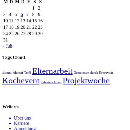
M
D
M
D
F
S
S
1
2
3
4
5
6
7
8
9
10
11
12
13
14
15
16
17
18
19
20
21
22
23
24
25
26
27
28
29
30
31
« Juli
Tags Cloud
Elternarbeit
alumni
Alumni-Treff
Gemeinsam durch Kreativität
Kochevent
Projektwoche
Leinetalschulen
Weiteres
Über uns
Karriere
Anmeldung