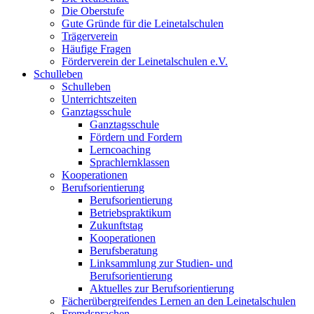
Die Oberstufe
Gute Gründe für die Leinetalschulen
Trägerverein
Häufige Fragen
Förderverein der Leinetalschulen e.V.
Schulleben
Schulleben
Unterrichtszeiten
Ganztagsschule
Ganztagsschule
Fördern und Fordern
Lerncoaching
Sprachlernklassen
Kooperationen
Berufsorientierung
Berufsorientierung
Betriebspraktikum
Zukunftstag
Kooperationen
Berufsberatung
Linksammlung zur Studien- und
Berufsorientierung
Aktuelles zur Berufsorientierung
Fächerübergreifendes Lernen an den Leinetalschulen
Fremdsprachen