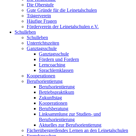
Die Oberstufe
Gute Gründe für die Leinetalschulen
Trägerverein
Häufige Fragen
Förderverein der Leinetalschulen e.V.
Schulleben
Schulleben
Unterrichtszeiten
Ganztagsschule
Ganztagsschule
Fördern und Fordern
Lerncoaching
Sprachlernklassen
Kooperationen
Berufsorientierung
Berufsorientierung
Betriebspraktikum
Zukunftstag
Kooperationen
Berufsberatung
Linksammlung zur Studien- und
Berufsorientierung
Aktuelles zur Berufsorientierung
Fächerübergreifendes Lernen an den Leinetalschulen
Fremdsprachen