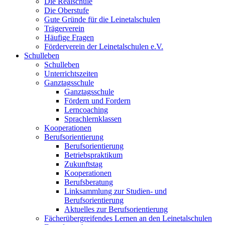
Die Realschule
Die Oberstufe
Gute Gründe für die Leinetalschulen
Trägerverein
Häufige Fragen
Förderverein der Leinetalschulen e.V.
Schulleben
Schulleben
Unterrichtszeiten
Ganztagsschule
Ganztagsschule
Fördern und Fordern
Lerncoaching
Sprachlernklassen
Kooperationen
Berufsorientierung
Berufsorientierung
Betriebspraktikum
Zukunftstag
Kooperationen
Berufsberatung
Linksammlung zur Studien- und
Berufsorientierung
Aktuelles zur Berufsorientierung
Fächerübergreifendes Lernen an den Leinetalschulen