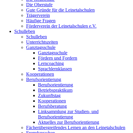
Die Oberstufe
Gute Gründe für die Leinetalschulen
Trägerverein
Häufige Fragen
Förderverein der Leinetalschulen e.V.
Schulleben
Schulleben
Unterrichtszeiten
Ganztagsschule
Ganztagsschule
Fördern und Fordern
Lerncoaching
Sprachlernklassen
Kooperationen
Berufsorientierung
Berufsorientierung
Betriebspraktikum
Zukunftstag
Kooperationen
Berufsberatung
Linksammlung zur Studien- und
Berufsorientierung
Aktuelles zur Berufsorientierung
Fächerübergreifendes Lernen an den Leinetalschulen
Fremdsprachen