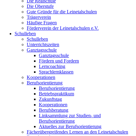
Die Realschule
Die Oberstufe
Gute Gründe für die Leinetalschulen
Trägerverein
Häufige Fragen
Förderverein der Leinetalschulen e.V.
Schulleben
Schulleben
Unterrichtszeiten
Ganztagsschule
Ganztagsschule
Fördern und Fordern
Lerncoaching
Sprachlernklassen
Kooperationen
Berufsorientierung
Berufsorientierung
Betriebspraktikum
Zukunftstag
Kooperationen
Berufsberatung
Linksammlung zur Studien- und
Berufsorientierung
Aktuelles zur Berufsorientierung
Fächerübergreifendes Lernen an den Leinetalschulen