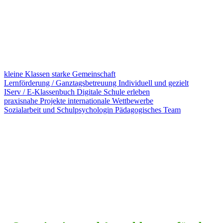
kleine Klassen
starke Gemeinschaft
Lernförderung / Ganztagsbetreuung
Individuell und gezielt
IServ / E-Klassenbuch
Digitale Schule erleben
praxisnahe Projekte
internationale Wettbewerbe
Sozialarbeit und Schulpsychologin
Pädagogisches Team