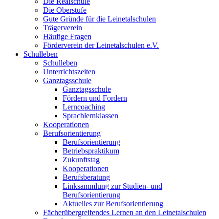
Die Realschule
Die Oberstufe
Gute Gründe für die Leinetalschulen
Trägerverein
Häufige Fragen
Förderverein der Leinetalschulen e.V.
Schulleben
Schulleben
Unterrichtszeiten
Ganztagsschule
Ganztagsschule
Fördern und Fordern
Lerncoaching
Sprachlernklassen
Kooperationen
Berufsorientierung
Berufsorientierung
Betriebspraktikum
Zukunftstag
Kooperationen
Berufsberatung
Linksammlung zur Studien- und
Berufsorientierung
Aktuelles zur Berufsorientierung
Fächerübergreifendes Lernen an den Leinetalschulen