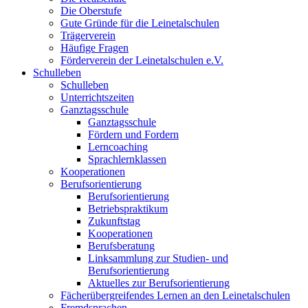
Die Oberstufe
Gute Gründe für die Leinetalschulen
Trägerverein
Häufige Fragen
Förderverein der Leinetalschulen e.V.
Schulleben
Schulleben
Unterrichtszeiten
Ganztagsschule
Ganztagsschule
Fördern und Fordern
Lerncoaching
Sprachlernklassen
Kooperationen
Berufsorientierung
Berufsorientierung
Betriebspraktikum
Zukunftstag
Kooperationen
Berufsberatung
Linksammlung zur Studien- und
Berufsorientierung
Aktuelles zur Berufsorientierung
Fächerübergreifendes Lernen an den Leinetalschulen
Fremdsprachen