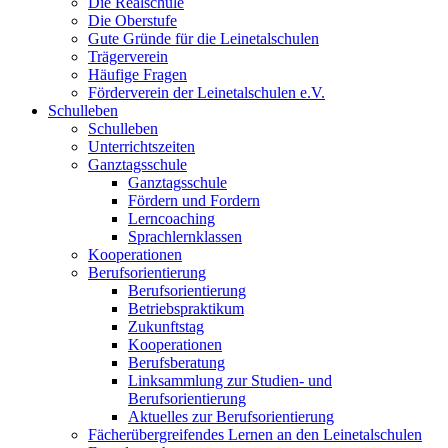
Die Realschule
Die Oberstufe
Gute Gründe für die Leinetalschulen
Trägerverein
Häufige Fragen
Förderverein der Leinetalschulen e.V.
Schulleben
Schulleben
Unterrichtszeiten
Ganztagsschule
Ganztagsschule
Fördern und Fordern
Lerncoaching
Sprachlernklassen
Kooperationen
Berufsorientierung
Berufsorientierung
Betriebspraktikum
Zukunftstag
Kooperationen
Berufsberatung
Linksammlung zur Studien- und
Berufsorientierung
Aktuelles zur Berufsorientierung
Fächerübergreifendes Lernen an den Leinetalschulen