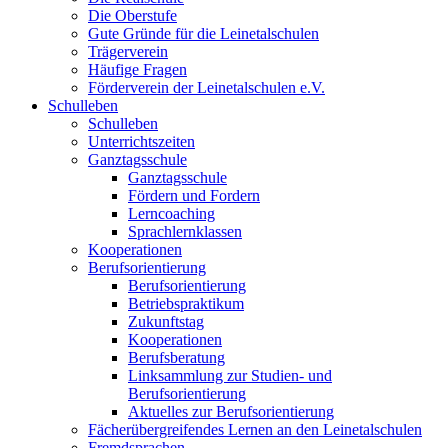
Die Oberstufe
Gute Gründe für die Leinetalschulen
Trägerverein
Häufige Fragen
Förderverein der Leinetalschulen e.V.
Schulleben
Schulleben
Unterrichtszeiten
Ganztagsschule
Ganztagsschule
Fördern und Fordern
Lerncoaching
Sprachlernklassen
Kooperationen
Berufsorientierung
Berufsorientierung
Betriebspraktikum
Zukunftstag
Kooperationen
Berufsberatung
Linksammlung zur Studien- und
Berufsorientierung
Aktuelles zur Berufsorientierung
Fächerübergreifendes Lernen an den Leinetalschulen
Fremdsprachen