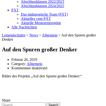
Abschlussklassen 2022/2023
Abschlussklassen 2024/2025
PÄT
Das pädagogische Team (PÄT)
Aktuelles vom PÄT
Aktuelle Mentorenprojekte
Alle Nachrichten
Leinetalschulen
>
News
>
Allgemein
>
Auf den Spuren großer
Denker
Auf den Spuren großer Denker
Februar 26, 2019
Category:
Allgemein
für
Kommentare deaktiviert
Auf
Bilder des Projekts „Auf den Spuren großer Denker:“
den
Spuren
großer
Denker
Share
Search