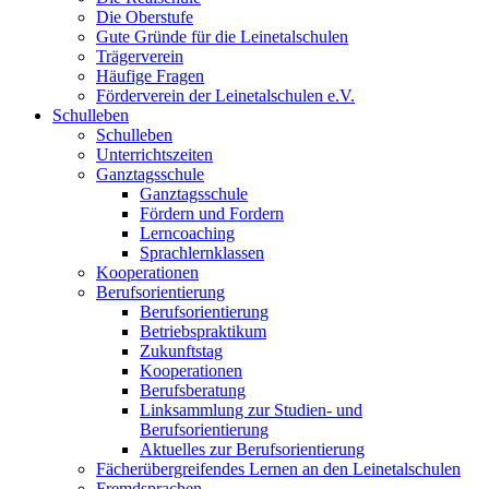
Die Oberstufe
Gute Gründe für die Leinetalschulen
Trägerverein
Häufige Fragen
Förderverein der Leinetalschulen e.V.
Schulleben
Schulleben
Unterrichtszeiten
Ganztagsschule
Ganztagsschule
Fördern und Fordern
Lerncoaching
Sprachlernklassen
Kooperationen
Berufsorientierung
Berufsorientierung
Betriebspraktikum
Zukunftstag
Kooperationen
Berufsberatung
Linksammlung zur Studien- und
Berufsorientierung
Aktuelles zur Berufsorientierung
Fächerübergreifendes Lernen an den Leinetalschulen
Fremdsprachen