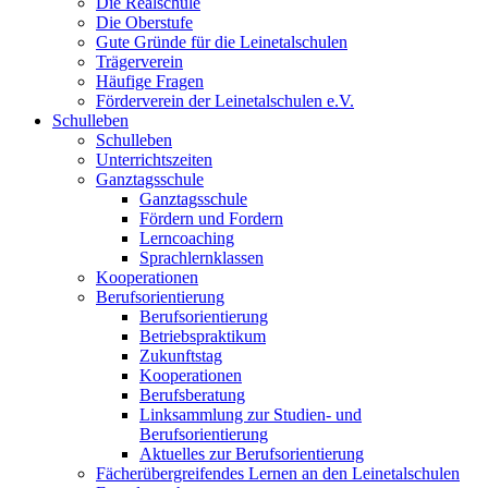
Die Realschule
Die Oberstufe
Gute Gründe für die Leinetalschulen
Trägerverein
Häufige Fragen
Förderverein der Leinetalschulen e.V.
Schulleben
Schulleben
Unterrichtszeiten
Ganztagsschule
Ganztagsschule
Fördern und Fordern
Lerncoaching
Sprachlernklassen
Kooperationen
Berufsorientierung
Berufsorientierung
Betriebspraktikum
Zukunftstag
Kooperationen
Berufsberatung
Linksammlung zur Studien- und
Berufsorientierung
Aktuelles zur Berufsorientierung
Fächerübergreifendes Lernen an den Leinetalschulen