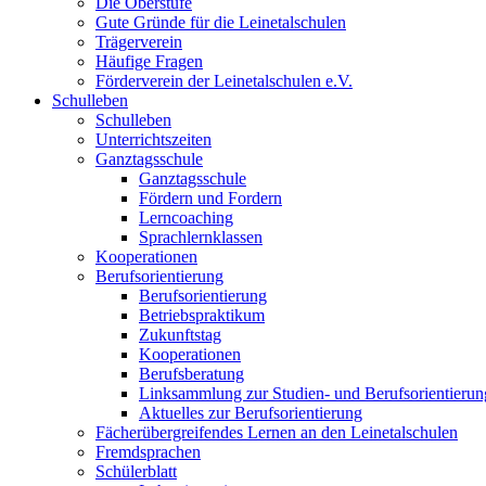
Die Oberstufe
Gute Gründe für die Leinetalschulen
Trägerverein
Häufige Fragen
Förderverein der Leinetalschulen e.V.
Schulleben
Schulleben
Unterrichtszeiten
Ganztagsschule
Ganztagsschule
Fördern und Fordern
Lerncoaching
Sprachlernklassen
Kooperationen
Berufsorientierung
Berufsorientierung
Betriebspraktikum
Zukunftstag
Kooperationen
Berufsberatung
Linksammlung zur Studien- und Berufsorientierun
Aktuelles zur Berufsorientierung
Fächerübergreifendes Lernen an den Leinetalschulen
Fremdsprachen
Schülerblatt