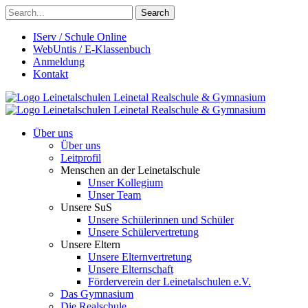
Search
IServ / Schule Online
WebUntis / E-Klassenbuch
Anmeldung
Kontakt
Leinetalschulen
Leinetal Realschule & Gymnasium
Leinetalschulen
Leinetal Realschule & Gymnasium
Über uns
Über uns
Leitprofil
Menschen an der Leinetalschule
Unser Kollegium
Unser Team
Unsere SuS
Unsere Schülerinnen und Schüler
Unsere Schülervertretung
Unsere Eltern
Unsere Elternvertretung
Unsere Elternschaft
Förderverein der Leinetalschulen e.V.
Das Gymnasium
Die Realschule