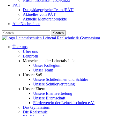
Abschlussklassen 2024/2025
PÄT
Das pädagogische Team (PÄT)
Aktuelles vom PÄT
Aktuelle Mentorenprojekte
Alle Nachrichten
Search
Leinetalschulen
Leinetal Realschule & Gymnasium
Über uns
Über uns
Leitprofil
Menschen an der Leinetalschule
Unser Kollegium
Unser Team
Unsere SuS
Unsere Schülerinnen und Schüler
Unsere Schülervertretung
Unsere Eltern
Unsere Elternvertretung
Unsere Elternschaft
Förderverein der Leinetalschulen e.V.
Das Gymnasium
Die Realschule