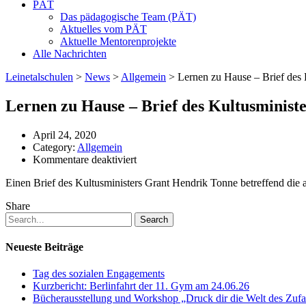
PÄT
Das pädagogische Team (PÄT)
Aktuelles vom PÄT
Aktuelle Mentorenprojekte
Alle Nachrichten
Leinetalschulen
>
News
>
Allgemein
>
Lernen zu Hause – Brief des 
Lernen zu Hause – Brief des Kultusministe
April 24, 2020
Category:
Allgemein
für
Kommentare deaktiviert
Lernen
Einen Brief des Kultusministers Grant Hendrik Tonne betreffend die 
zu
Hause
Share
–
Brief
Search
des
Kultusministers
Neueste Beiträge
Tag des sozialen Engagements
Kurzbericht: Berlinfahrt der 11. Gym am 24.06.26
Bücherausstellung und Workshop „Druck dir die Welt des Zufal