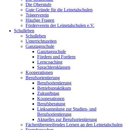
Die Oberstufe
Gute Gründe für die Leinetalschulen
Trägerverein
Häufige Fragen
Förderverein der Leinetalschulen e.V.
Schulleben
Schulleben
Unterrichtszeiten
Ganztagsschule
Ganztagsschule
Fördern und Fordern
Lerncoaching
Sprachlernklassen
Kooperationen
Berufsorientierung
Berufsorientierung
Betriebspraktikum
Zukunftstag
Kooperationen
Berufsberatung
Linksammlung zur Studien- und
Berufsorientierung
Aktuelles zur Berufsorientierung
Fächerübergreifendes Lernen an den Leinetalschulen
Fremdsprachen