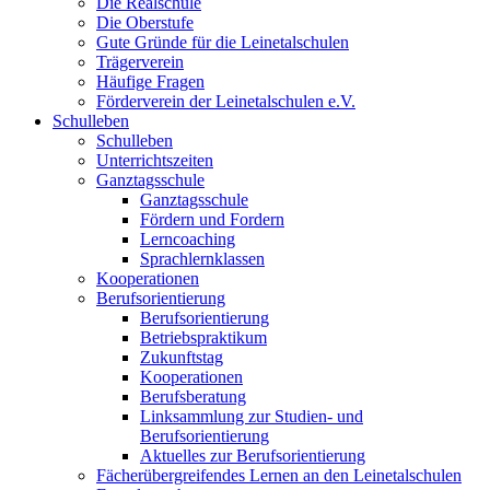
Die Realschule
Die Oberstufe
Gute Gründe für die Leinetalschulen
Trägerverein
Häufige Fragen
Förderverein der Leinetalschulen e.V.
Schulleben
Schulleben
Unterrichtszeiten
Ganztagsschule
Ganztagsschule
Fördern und Fordern
Lerncoaching
Sprachlernklassen
Kooperationen
Berufsorientierung
Berufsorientierung
Betriebspraktikum
Zukunftstag
Kooperationen
Berufsberatung
Linksammlung zur Studien- und
Berufsorientierung
Aktuelles zur Berufsorientierung
Fächerübergreifendes Lernen an den Leinetalschulen