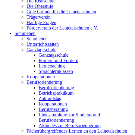
Die Realschule
Die Oberstufe
Gute Gründe für die Leinetalschulen
Trägerverein
Häufige Fragen
Förderverein der Leinetalschulen e.V.
Schulleben
Schulleben
Unterrichtszeiten
Ganztagsschule
Ganztagsschule
Fördern und Fordern
Lerncoaching
Sprachlernklassen
Kooperationen
Berufsorientierung
Berufsorientierung
Betriebspraktikum
Zukunftstag
Kooperationen
Berufsberatung
Linksammlung zur Studien- und
Berufsorientierung
Aktuelles zur Berufsorientierung
Fächerübergreifendes Lernen an den Leinetalschulen