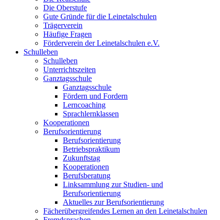
Die Oberstufe
Gute Gründe für die Leinetalschulen
Trägerverein
Häufige Fragen
Förderverein der Leinetalschulen e.V.
Schulleben
Schulleben
Unterrichtszeiten
Ganztagsschule
Ganztagsschule
Fördern und Fordern
Lerncoaching
Sprachlernklassen
Kooperationen
Berufsorientierung
Berufsorientierung
Betriebspraktikum
Zukunftstag
Kooperationen
Berufsberatung
Linksammlung zur Studien- und
Berufsorientierung
Aktuelles zur Berufsorientierung
Fächerübergreifendes Lernen an den Leinetalschulen
Fremdsprachen