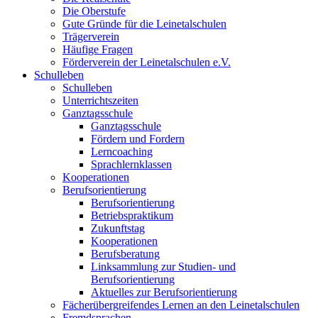
Die Oberstufe
Gute Gründe für die Leinetalschulen
Trägerverein
Häufige Fragen
Förderverein der Leinetalschulen e.V.
Schulleben
Schulleben
Unterrichtszeiten
Ganztagsschule
Ganztagsschule
Fördern und Fordern
Lerncoaching
Sprachlernklassen
Kooperationen
Berufsorientierung
Berufsorientierung
Betriebspraktikum
Zukunftstag
Kooperationen
Berufsberatung
Linksammlung zur Studien- und
Berufsorientierung
Aktuelles zur Berufsorientierung
Fächerübergreifendes Lernen an den Leinetalschulen
Fremdsprachen