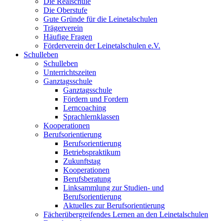
Die Realschule
Die Oberstufe
Gute Gründe für die Leinetalschulen
Trägerverein
Häufige Fragen
Förderverein der Leinetalschulen e.V.
Schulleben
Schulleben
Unterrichtszeiten
Ganztagsschule
Ganztagsschule
Fördern und Fordern
Lerncoaching
Sprachlernklassen
Kooperationen
Berufsorientierung
Berufsorientierung
Betriebspraktikum
Zukunftstag
Kooperationen
Berufsberatung
Linksammlung zur Studien- und
Berufsorientierung
Aktuelles zur Berufsorientierung
Fächerübergreifendes Lernen an den Leinetalschulen