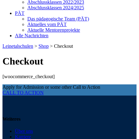
Abschlussklassen 2022/2023
Abschlussklassen 2024/2025
PÄT
Das pädagogische Team (PÄT)
Aktuelles vom PÄT
Aktuelle Mentorenprojekte
Alle Nachrichten
Leinetalschulen
>
Shop
>
Checkout
Checkout
[woocommerce_checkout]
Apply for Admission or some other Call to Action
CALL TO ACTION
Weiteres
Über uns
Karriere