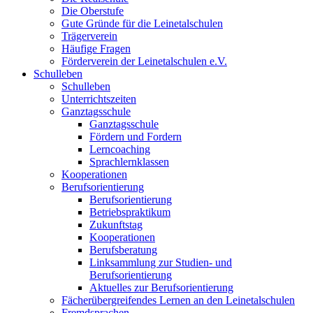
Die Oberstufe
Gute Gründe für die Leinetalschulen
Trägerverein
Häufige Fragen
Förderverein der Leinetalschulen e.V.
Schulleben
Schulleben
Unterrichtszeiten
Ganztagsschule
Ganztagsschule
Fördern und Fordern
Lerncoaching
Sprachlernklassen
Kooperationen
Berufsorientierung
Berufsorientierung
Betriebspraktikum
Zukunftstag
Kooperationen
Berufsberatung
Linksammlung zur Studien- und
Berufsorientierung
Aktuelles zur Berufsorientierung
Fächerübergreifendes Lernen an den Leinetalschulen
Fremdsprachen