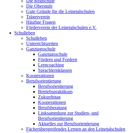
Die Realschule
Die Oberstufe
Gute Gründe für die Leinetalschulen
Trägerverein
Häufige Fragen
Förderverein der Leinetalschulen e.V.
Schulleben
Schulleben
Unterrichtszeiten
Ganztagsschule
Ganztagsschule
Fördern und Fordern
Lerncoaching
Sprachlernklassen
Kooperationen
Berufsorientierung
Berufsorientierung
Betriebspraktikum
Zukunftstag
Kooperationen
Berufsberatung
Linksammlung zur Studien- und
Berufsorientierung
Aktuelles zur Berufsorientierung
Fächerübergreifendes Lernen an den Leinetalschulen