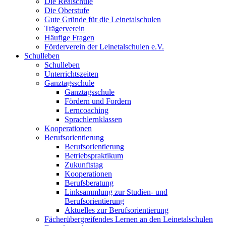
Die Realschule
Die Oberstufe
Gute Gründe für die Leinetalschulen
Trägerverein
Häufige Fragen
Förderverein der Leinetalschulen e.V.
Schulleben
Schulleben
Unterrichtszeiten
Ganztagsschule
Ganztagsschule
Fördern und Fordern
Lerncoaching
Sprachlernklassen
Kooperationen
Berufsorientierung
Berufsorientierung
Betriebspraktikum
Zukunftstag
Kooperationen
Berufsberatung
Linksammlung zur Studien- und
Berufsorientierung
Aktuelles zur Berufsorientierung
Fächerübergreifendes Lernen an den Leinetalschulen