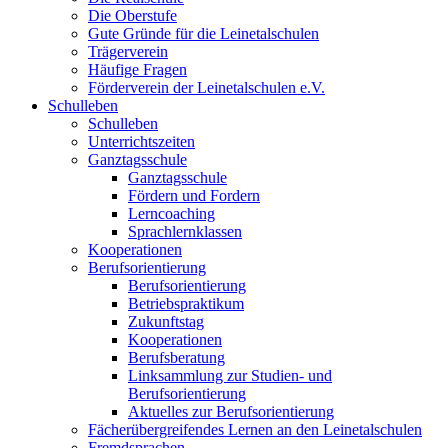
Die Oberstufe
Gute Gründe für die Leinetalschulen
Trägerverein
Häufige Fragen
Förderverein der Leinetalschulen e.V.
Schulleben
Schulleben
Unterrichtszeiten
Ganztagsschule
Ganztagsschule
Fördern und Fordern
Lerncoaching
Sprachlernklassen
Kooperationen
Berufsorientierung
Berufsorientierung
Betriebspraktikum
Zukunftstag
Kooperationen
Berufsberatung
Linksammlung zur Studien- und
Berufsorientierung
Aktuelles zur Berufsorientierung
Fächerübergreifendes Lernen an den Leinetalschulen
Fremdsprachen