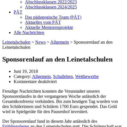
Abschlussklassen 2022/2023
Abschlussklassen 2024/2025
PÄT
Das pädagogische Team (PÄT)
Aktuelles vom PÄT
Aktuelle Mentorenprojekte
Alle Nachrichten
Leinetalschulen
>
News
>
Allgemein
>
Sponsorenlauf an den
Leinetalschulen
Sponsorenlauf an den Leinetalschulen
Juni 19, 2018
Category:
Allgemein
,
Schulleben
,
Wettbewerbe
für
Kommentare deaktiviert
Sponsorenlauf
Freudige Nachrichten konnten die Veranstalter unseres
an
Sponsorenlaufes in der vergangenen Woche anlässlich der
den
Gesamtkonferenz verkünden. Bis zum heutigen Tag wurden von
Leinetalschulen
den Schülerinnen und Schülern 1700 Euro gespendet. Das Geld
wird in Spielgeräte für den Pausenhof investiert.
Der Sponsorenlauf fand in diesem Jahr anlässlich des
Frühlingsfestes
an den Leinetalschulen statt. Die Schülerschaft war