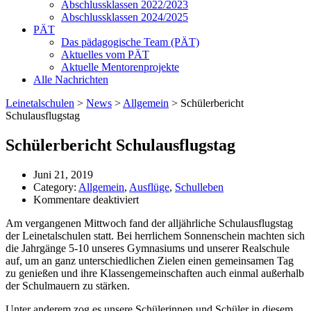
Abschlussklassen 2022/2023
Abschlussklassen 2024/2025
PÄT
Das pädagogische Team (PÄT)
Aktuelles vom PÄT
Aktuelle Mentorenprojekte
Alle Nachrichten
Leinetalschulen
>
News
>
Allgemein
>
Schülerbericht
Schulausflugstag
Schülerbericht Schulausflugstag
Juni 21, 2019
Category:
Allgemein
,
Ausflüge
,
Schulleben
für
Kommentare deaktiviert
Schülerbericht
Am vergangenen Mittwoch fand der alljährliche Schulausflugstag
Schulausflugstag
der Leinetalschulen statt. Bei herrlichem Sonnenschein machten sich
die Jahrgänge 5-10 unseres Gymnasiums und unserer Realschule
auf, um an ganz unterschiedlichen Zielen einen gemeinsamen Tag
zu genießen und ihre Klassengemeinschaften auch einmal außerhalb
der Schulmauern zu stärken.
Unter anderem zog es unsere Schülerinnen und Schüler in diesem