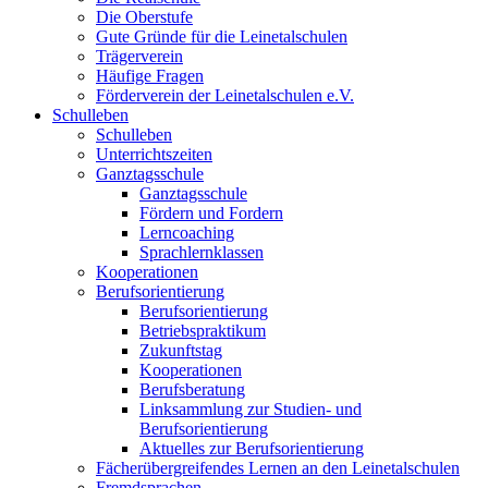
Die Oberstufe
Gute Gründe für die Leinetalschulen
Trägerverein
Häufige Fragen
Förderverein der Leinetalschulen e.V.
Schulleben
Schulleben
Unterrichtszeiten
Ganztagsschule
Ganztagsschule
Fördern und Fordern
Lerncoaching
Sprachlernklassen
Kooperationen
Berufsorientierung
Berufsorientierung
Betriebspraktikum
Zukunftstag
Kooperationen
Berufsberatung
Linksammlung zur Studien- und
Berufsorientierung
Aktuelles zur Berufsorientierung
Fächerübergreifendes Lernen an den Leinetalschulen
Fremdsprachen