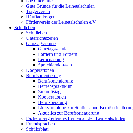
Die Oberstufe
Gute Gründe für die Leinetalschulen
Trägerverein
Häufige Fragen
Förderverein der Leinetalschulen e.V.
Schulleben
Schulleben
Unterrichtszeiten
Ganztagsschule
Ganztagsschule
Fördern und Fordern
Lerncoaching
Sprachlernklassen
Kooperationen
Berufsorientierung
Berufsorientierung
Betriebspraktikum
Zukunftstag
Kooperationen
Berufsberatung
Linksammlung zur Studien- und Berufsorientierun
Aktuelles zur Berufsorientierung
Fächerübergreifendes Lernen an den Leinetalschulen
Fremdsprachen
Schülerblatt