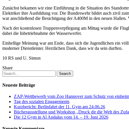
Zunächst bekamen wir eine Einführung in die Situation des Standort
Elektriker ihre Ausbildung vor. Die Bundeswehr bildet auch zivil zu
war anschließend die Besichtigung der A400M in den neuen Hallen. Vo
Nach der kostenlosen Truppenverpflegung am Mittag wurde die Flugh
dabei die Inbetriebnahme der Wasserwerfer.
Einhellige Meinung war am Ende, dass sich die Jugendlichen ein völ
moderner Dienstleister. Herzlichen Dank, dass wir da sein durften.
10 RS und U. Simon
Share
Search
Neueste Beiträge
ZAP-Wettbewerb vom Zoo Hannover zum Schutz von einheimi
Tag des sozialen Engagements
Kurzbericht: Berlinfahrt der 11. Gym am 24.06.26
Bücherausstellung und Workshop „Druck dir die Welt des Zufal
Die 12 Gym in Al Andalus vom 14. – 19. Juni 2026
Neueste Kommentare