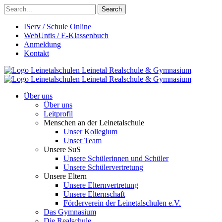
Search
IServ / Schule Online
WebUntis / E-Klassenbuch
Anmeldung
Kontakt
Leinetalschulen
Leinetal Realschule & Gymnasium
Leinetalschulen
Leinetal Realschule & Gymnasium
Über uns
Über uns
Leitprofil
Menschen an der Leinetalschule
Unser Kollegium
Unser Team
Unsere SuS
Unsere Schülerinnen und Schüler
Unsere Schülervertretung
Unsere Eltern
Unsere Elternvertretung
Unsere Elternschaft
Förderverein der Leinetalschulen e.V.
Das Gymnasium
Die Realschule