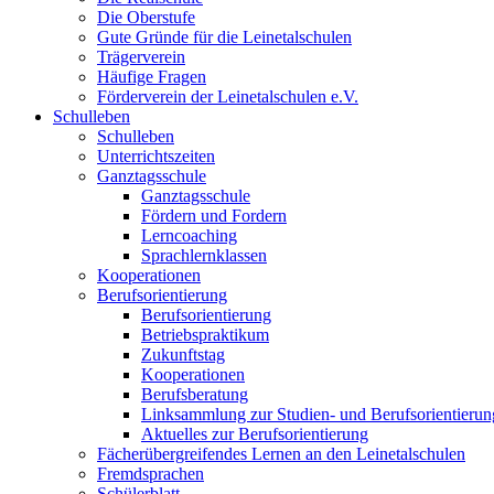
Die Oberstufe
Gute Gründe für die Leinetalschulen
Trägerverein
Häufige Fragen
Förderverein der Leinetalschulen e.V.
Schulleben
Schulleben
Unterrichtszeiten
Ganztagsschule
Ganztagsschule
Fördern und Fordern
Lerncoaching
Sprachlernklassen
Kooperationen
Berufsorientierung
Berufsorientierung
Betriebspraktikum
Zukunftstag
Kooperationen
Berufsberatung
Linksammlung zur Studien- und Berufsorientierun
Aktuelles zur Berufsorientierung
Fächerübergreifendes Lernen an den Leinetalschulen
Fremdsprachen
Schülerblatt