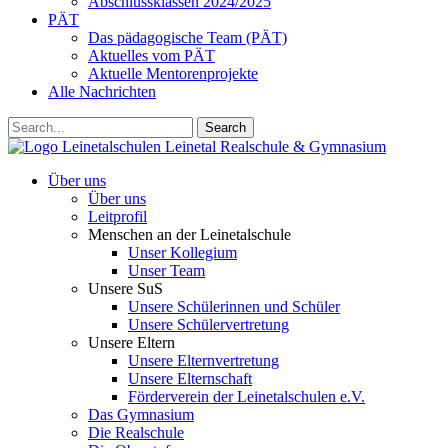
Abschlussklassen 2024/2025
PÄT
Das pädagogische Team (PÄT)
Aktuelles vom PÄT
Aktuelle Mentorenprojekte
Alle Nachrichten
Search
Leinetalschulen
Leinetal Realschule & Gymnasium
Über uns
Über uns
Leitprofil
Menschen an der Leinetalschule
Unser Kollegium
Unser Team
Unsere SuS
Unsere Schülerinnen und Schüler
Unsere Schülervertretung
Unsere Eltern
Unsere Elternvertretung
Unsere Elternschaft
Förderverein der Leinetalschulen e.V.
Das Gymnasium
Die Realschule