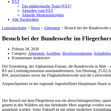
PÄT
Das pädagogische Team (PÄT)
Aktuelles vom PÄT
Aktuelle Mentorenprojekte
Alle Nachrichten
Leinetalschulen
>
News
>
Allgemein
>
Besuch bei der Bundeswehr i
Besuch bei der Bundeswehr im Fliegerhor
Februar 28, 2020
Category:
Allgemein
,
Ausflüge
,
Berufsorientierung
,
Schulleben
für
Kommentare deaktiviert
Besuch
Der Syrienkrieg, der Afghanistan-Einsatz, die Bundeswehr in Mali – da
bei
RS am Leinetalgymnasium auseinandersetzen. Am Dienstag, 25.02.202
der
BW, anzuschauen sowie die Flughafenfeuerwehr und die Lehrwerkstä
Bundeswehr
im
Ansprechpartner ist der regionale Jugendoffizier Hauptmann Haase a
Fliegerhorst
Wunstorf
Der Besuch auf dem Fliegerhorst war ein abwechslungsreiches, spannen
getarnt in den Wäldern um das Steinhuder Meer angelegt worden war
ausgebaut worden. Seine Zukunft ist mit seiner modernen Ausstattung