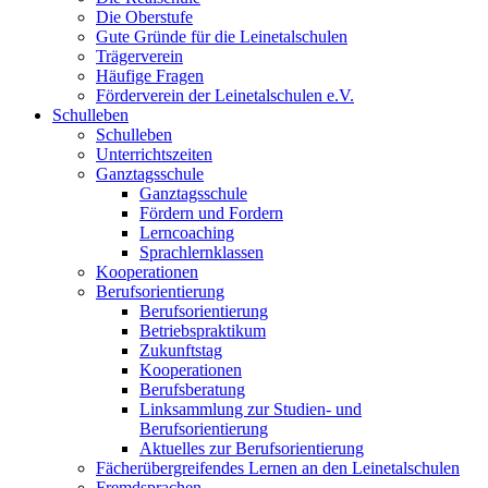
Die Oberstufe
Gute Gründe für die Leinetalschulen
Trägerverein
Häufige Fragen
Förderverein der Leinetalschulen e.V.
Schulleben
Schulleben
Unterrichtszeiten
Ganztagsschule
Ganztagsschule
Fördern und Fordern
Lerncoaching
Sprachlernklassen
Kooperationen
Berufsorientierung
Berufsorientierung
Betriebspraktikum
Zukunftstag
Kooperationen
Berufsberatung
Linksammlung zur Studien- und
Berufsorientierung
Aktuelles zur Berufsorientierung
Fächerübergreifendes Lernen an den Leinetalschulen
Fremdsprachen