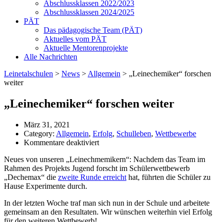
Abschlussklassen 2022/2023
Abschlussklassen 2024/2025
PÄT
Das pädagogische Team (PÄT)
Aktuelles vom PÄT
Aktuelle Mentorenprojekte
Alle Nachrichten
Leinetalschulen
>
News
>
Allgemein
>
„Leinechemiker“ forschen
weiter
„Leinechemiker“ forschen weiter
März 31, 2021
Category:
Allgemein
,
Erfolg
,
Schulleben
,
Wettbewerbe
für
Kommentare deaktiviert
„Leinechemiker“
Neues von unseren „Leinechmemikern“: Nachdem das Team im
forschen
Rahmen des Projekts Jugend forscht im Schülerwettbewerb
weiter
„Dechemax“ die
zweite Runde erreicht
hat, führten die Schüler zu
Hause Experimente durch.
In der letzten Woche traf man sich nun in der Schule und arbeitete
gemeinsam an den Resultaten. Wir wünschen weiterhin viel Erfolg
für den weiteren Wettbewerb!