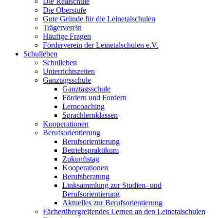
Die Realschule
Die Oberstufe
Gute Gründe für die Leinetalschulen
Trägerverein
Häufige Fragen
Förderverein der Leinetalschulen e.V.
Schulleben
Schulleben
Unterrichtszeiten
Ganztagsschule
Ganztagsschule
Fördern und Fordern
Lerncoaching
Sprachlernklassen
Kooperationen
Berufsorientierung
Berufsorientierung
Betriebspraktikum
Zukunftstag
Kooperationen
Berufsberatung
Linksammlung zur Studien- und
Berufsorientierung
Aktuelles zur Berufsorientierung
Fächerübergreifendes Lernen an den Leinetalschulen