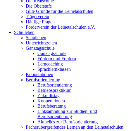
Die Realschule
Die Oberstufe
Gute Gründe für die Leinetalschulen
Trägerverein
Häufige Fragen
Förderverein der Leinetalschulen e.V.
Schulleben
Schulleben
Unterrichtszeiten
Ganztagsschule
Ganztagsschule
Fördern und Fordern
Lerncoaching
Sprachlernklassen
Kooperationen
Berufsorientierung
Berufsorientierung
Betriebspraktikum
Zukunftstag
Kooperationen
Berufsberatung
Linksammlung zur Studien- und
Berufsorientierung
Aktuelles zur Berufsorientierung
Fächerübergreifendes Lernen an den Leinetalschulen