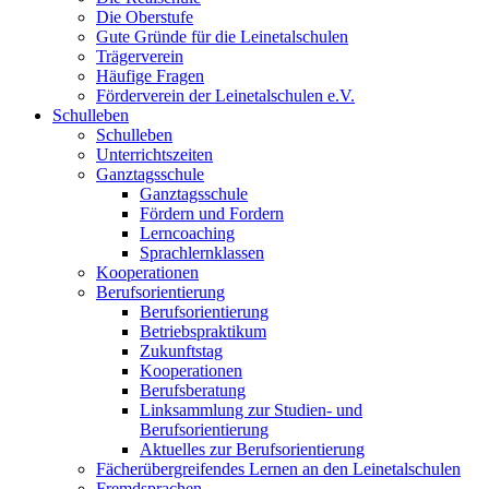
Die Oberstufe
Gute Gründe für die Leinetalschulen
Trägerverein
Häufige Fragen
Förderverein der Leinetalschulen e.V.
Schulleben
Schulleben
Unterrichtszeiten
Ganztagsschule
Ganztagsschule
Fördern und Fordern
Lerncoaching
Sprachlernklassen
Kooperationen
Berufsorientierung
Berufsorientierung
Betriebspraktikum
Zukunftstag
Kooperationen
Berufsberatung
Linksammlung zur Studien- und
Berufsorientierung
Aktuelles zur Berufsorientierung
Fächerübergreifendes Lernen an den Leinetalschulen
Fremdsprachen