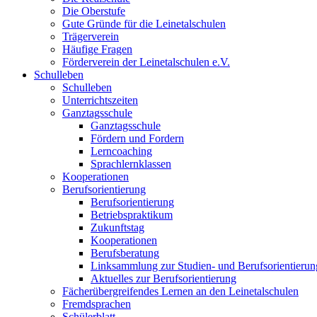
Die Oberstufe
Gute Gründe für die Leinetalschulen
Trägerverein
Häufige Fragen
Förderverein der Leinetalschulen e.V.
Schulleben
Schulleben
Unterrichtszeiten
Ganztagsschule
Ganztagsschule
Fördern und Fordern
Lerncoaching
Sprachlernklassen
Kooperationen
Berufsorientierung
Berufsorientierung
Betriebspraktikum
Zukunftstag
Kooperationen
Berufsberatung
Linksammlung zur Studien- und Berufsorientierun
Aktuelles zur Berufsorientierung
Fächerübergreifendes Lernen an den Leinetalschulen
Fremdsprachen
Schülerblatt