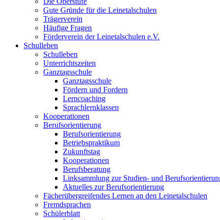
Die Oberstufe
Gute Gründe für die Leinetalschulen
Trägerverein
Häufige Fragen
Förderverein der Leinetalschulen e.V.
Schulleben
Schulleben
Unterrichtszeiten
Ganztagsschule
Ganztagsschule
Fördern und Fordern
Lerncoaching
Sprachlernklassen
Kooperationen
Berufsorientierung
Berufsorientierung
Betriebspraktikum
Zukunftstag
Kooperationen
Berufsberatung
Linksammlung zur Studien- und Berufsorientierun
Aktuelles zur Berufsorientierung
Fächerübergreifendes Lernen an den Leinetalschulen
Fremdsprachen
Schülerblatt