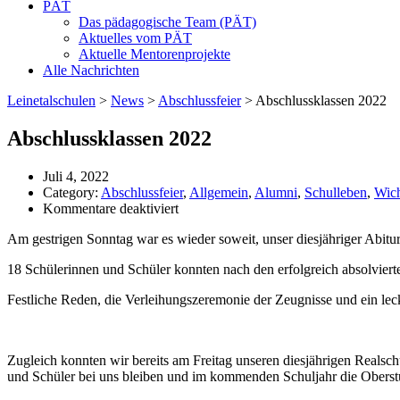
PÄT
Das pädagogische Team (PÄT)
Aktuelles vom PÄT
Aktuelle Mentorenprojekte
Alle Nachrichten
Leinetalschulen
>
News
>
Abschlussfeier
>
Abschlussklassen 2022
Abschlussklassen 2022
Juli 4, 2022
Category:
Abschlussfeier
,
Allgemein
,
Alumni
,
Schulleben
,
Wich
für
Kommentare deaktiviert
Abschlussklassen
Am gestrigen Sonntag war es wieder soweit, unser diesjähriger Abitur
2022
18 Schülerinnen und Schüler konnten nach den erfolgreich absolviert
Festliche Reden, die Verleihungszeremonie der Zeugnisse und ein lec
Zugleich konnten wir bereits am Freitag unseren diesjährigen Realsch
und Schüler bei uns bleiben und im kommenden Schuljahr die Obers