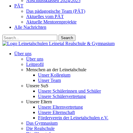
Abschlussklassen 2024/2025
PÄT
Das pädagogische Team (PÄT)
Aktuelles vom PÄT
Aktuelle Mentorenprojekte
Alle Nachrichten
Search
Leinetalschulen
Leinetal Realschule & Gymnasium
Über uns
Über uns
Leitprofil
Menschen an der Leinetalschule
Unser Kollegium
Unser Team
Unsere SuS
Unsere Schülerinnen und Schüler
Unsere Schülervertretung
Unsere Eltern
Unsere Elternvertretung
Unsere Elternschaft
Förderverein der Leinetalschulen e.V.
Das Gymnasium
Die Realschule