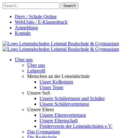
Search
IServ / Schule Online
WebUntis / E-Klassenbuch
Anmeldung
Kontakt
Leinetalschulen
Leinetal Realschule & Gymnasium
Leinetalschulen
Leinetal Realschule & Gymnasium
Über uns
Über uns
Leitprofil
Menschen an der Leinetalschule
Unser Kollegium
Unser Team
Unsere SuS
Unsere Schülerinnen und Schüler
Unsere Schülervertretung
Unsere Eltern
Unsere Elternvertretung
Unsere Elternschaft
Förderverein der Leinetalschulen e.V.
Das Gymnasium
Die Realschule