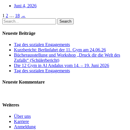
Juni 4, 2026
Posts
1
2
…
18
→
Search
navigation
Neueste Beiträge
Tag des sozialen Engagements
Kurzbericht: Berlinfahrt der 11. Gym am 24.06.26
Bücherausstellung und Workshop „Druck dir die Welt des
Zufalls“ (Schülerbericht)
Die 12 Gym in Al Andalus vom 14. – 19. Juni 2026
Tag des sozialen Engagements
Neueste Kommentare
Weiteres
Über uns
Karriere
Anmeldung