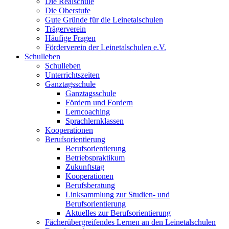
Die Realschule
Die Oberstufe
Gute Gründe für die Leinetalschulen
Trägerverein
Häufige Fragen
Förderverein der Leinetalschulen e.V.
Schulleben
Schulleben
Unterrichtszeiten
Ganztagsschule
Ganztagsschule
Fördern und Fordern
Lerncoaching
Sprachlernklassen
Kooperationen
Berufsorientierung
Berufsorientierung
Betriebspraktikum
Zukunftstag
Kooperationen
Berufsberatung
Linksammlung zur Studien- und
Berufsorientierung
Aktuelles zur Berufsorientierung
Fächerübergreifendes Lernen an den Leinetalschulen