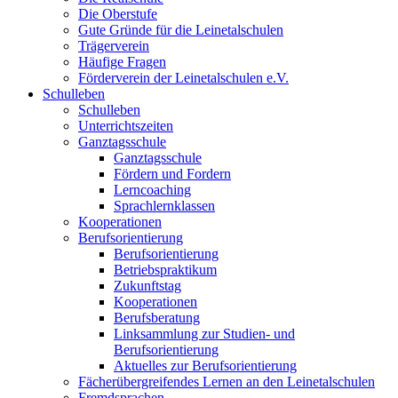
Die Oberstufe
Gute Gründe für die Leinetalschulen
Trägerverein
Häufige Fragen
Förderverein der Leinetalschulen e.V.
Schulleben
Schulleben
Unterrichtszeiten
Ganztagsschule
Ganztagsschule
Fördern und Fordern
Lerncoaching
Sprachlernklassen
Kooperationen
Berufsorientierung
Berufsorientierung
Betriebspraktikum
Zukunftstag
Kooperationen
Berufsberatung
Linksammlung zur Studien- und
Berufsorientierung
Aktuelles zur Berufsorientierung
Fächerübergreifendes Lernen an den Leinetalschulen
Fremdsprachen