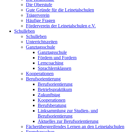
Die Oberstufe
Gute Gründe für die Leinetalschulen
Trägerverein
Häufige Fragen
Förderverein der Leinetalschulen e.V.
Schulleben
Schulleben
Unterrichtszeiten
Ganztagsschule
Ganztagsschule
Fördern und Fordern
Lerncoaching
Sprachlernklassen
Kooperationen
Berufsorientierung
Berufsorientierung
Betriebspraktikum
Zukunftstag
Kooperationen
Berufsberatung
Linksammlung zur Studien- und
Berufsorientierung
Aktuelles zur Berufsorientierung
Fächerübergreifendes Lernen an den Leinetalschulen
Fremdsprachen