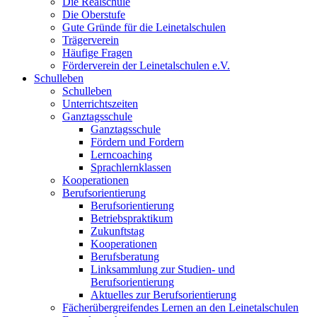
Die Realschule
Die Oberstufe
Gute Gründe für die Leinetalschulen
Trägerverein
Häufige Fragen
Förderverein der Leinetalschulen e.V.
Schulleben
Schulleben
Unterrichtszeiten
Ganztagsschule
Ganztagsschule
Fördern und Fordern
Lerncoaching
Sprachlernklassen
Kooperationen
Berufsorientierung
Berufsorientierung
Betriebspraktikum
Zukunftstag
Kooperationen
Berufsberatung
Linksammlung zur Studien- und
Berufsorientierung
Aktuelles zur Berufsorientierung
Fächerübergreifendes Lernen an den Leinetalschulen