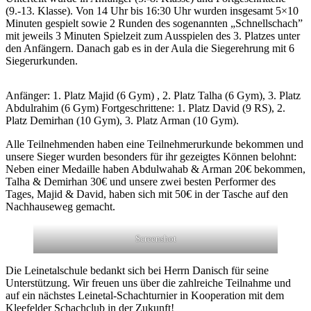
(9.-13. Klasse). Von 14 Uhr bis 16:30 Uhr wurden insgesamt 5×10
Minuten gespielt sowie 2 Runden des sogenannten „Schnellschach”
mit jeweils 3 Minuten Spielzeit zum Ausspielen des 3. Platzes unter
den Anfängern. Danach gab es in der Aula die Siegerehrung mit 6
Siegerurkunden.
Anfänger: 1. Platz Majid (6 Gym) , 2. Platz Talha (6 Gym), 3. Platz
Abdulrahim (6 Gym) Fortgeschrittene: 1. Platz David (9 RS), 2.
Platz Demirhan (10 Gym), 3. Platz Arman (10 Gym).
Alle Teilnehmenden haben eine Teilnehmerurkunde bekommen und
unsere Sieger wurden besonders für ihr gezeigtes Können belohnt:
Neben einer Medaille haben Abdulwahab & Arman 20€ bekommen,
Talha & Demirhan 30€ und unsere zwei besten Performer des
Tages, Majid & David, haben sich mit 50€ in der Tasche auf den
Nachhauseweg gemacht.
Screenshot
Die Leinetalschule bedankt sich bei Herrn Danisch für seine
Unterstützung. Wir freuen uns über die zahlreiche Teilnahme und
auf ein nächstes Leinetal-Schachturnier in Kooperation mit dem
Kleefelder Schachclub in der Zukunft!