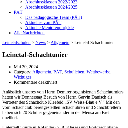
Abschlussklassen 2022/2023
Abschlussklassen 2024/2025
PÄT
Das pädagogische Team (PÄT)
Aktuelles vom PÄT
Aktuelle Mentorenprojekte
Alle Nachrichten
Leinetalschulen
>
News
>
Allgemein
>
Leinetal-Schachtunier
Leinetal-Schachtunier
Mai 20, 2024
Category:
Allgemein
,
PÄT
,
Schulleben
,
Wettbewerbe
,
Wichtiges
für
Kommentare deaktiviert
Leinetal-
Anlässlich unseres von Herrn Demirer organisierten Schachturniers
Schachtunier
hatten wir Donnerstag Besuch von Herrn Garvin Danisch als
Vertreter des Schachclub Kleefeld „SV Weiss-Blau e.V.“ Mit den
vom Schachclub bereitgestellten Schachuhren und Schachbrettern
haben sich 20 Schüler gegeneinander in der Mensa am Brett
duelliert.
Unterteilt wurde in Anfänger (5.-8. Klasse) und Fortgeschrittene