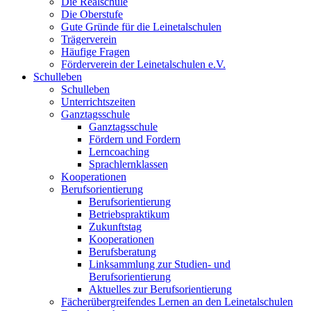
Die Realschule
Die Oberstufe
Gute Gründe für die Leinetalschulen
Trägerverein
Häufige Fragen
Förderverein der Leinetalschulen e.V.
Schulleben
Schulleben
Unterrichtszeiten
Ganztagsschule
Ganztagsschule
Fördern und Fordern
Lerncoaching
Sprachlernklassen
Kooperationen
Berufsorientierung
Berufsorientierung
Betriebspraktikum
Zukunftstag
Kooperationen
Berufsberatung
Linksammlung zur Studien- und
Berufsorientierung
Aktuelles zur Berufsorientierung
Fächerübergreifendes Lernen an den Leinetalschulen