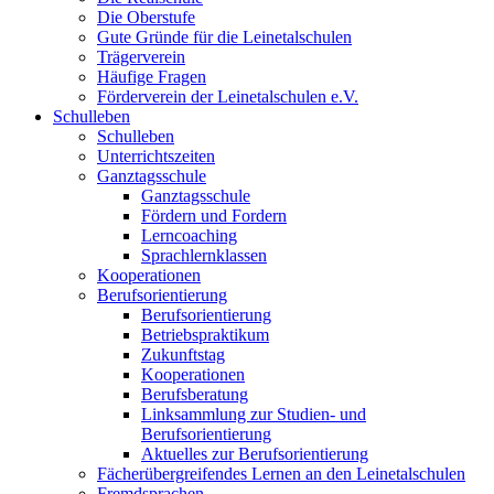
Die Oberstufe
Gute Gründe für die Leinetalschulen
Trägerverein
Häufige Fragen
Förderverein der Leinetalschulen e.V.
Schulleben
Schulleben
Unterrichtszeiten
Ganztagsschule
Ganztagsschule
Fördern und Fordern
Lerncoaching
Sprachlernklassen
Kooperationen
Berufsorientierung
Berufsorientierung
Betriebspraktikum
Zukunftstag
Kooperationen
Berufsberatung
Linksammlung zur Studien- und
Berufsorientierung
Aktuelles zur Berufsorientierung
Fächerübergreifendes Lernen an den Leinetalschulen
Fremdsprachen