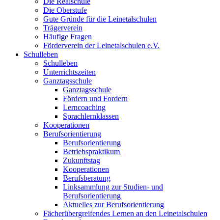
Die Realschule
Die Oberstufe
Gute Gründe für die Leinetalschulen
Trägerverein
Häufige Fragen
Förderverein der Leinetalschulen e.V.
Schulleben
Schulleben
Unterrichtszeiten
Ganztagsschule
Ganztagsschule
Fördern und Fordern
Lerncoaching
Sprachlernklassen
Kooperationen
Berufsorientierung
Berufsorientierung
Betriebspraktikum
Zukunftstag
Kooperationen
Berufsberatung
Linksammlung zur Studien- und
Berufsorientierung
Aktuelles zur Berufsorientierung
Fächerübergreifendes Lernen an den Leinetalschulen