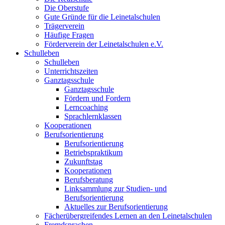
Die Oberstufe
Gute Gründe für die Leinetalschulen
Trägerverein
Häufige Fragen
Förderverein der Leinetalschulen e.V.
Schulleben
Schulleben
Unterrichtszeiten
Ganztagsschule
Ganztagsschule
Fördern und Fordern
Lerncoaching
Sprachlernklassen
Kooperationen
Berufsorientierung
Berufsorientierung
Betriebspraktikum
Zukunftstag
Kooperationen
Berufsberatung
Linksammlung zur Studien- und
Berufsorientierung
Aktuelles zur Berufsorientierung
Fächerübergreifendes Lernen an den Leinetalschulen
Fremdsprachen