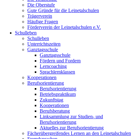
Die Oberstufe
Gute Gründe für die Leinetalschulen
Trägerverein
Häufige Fragen
Förderverein der Leinetalschulen e.V.
Schulleben
Schulleben
Unterrichtszeiten
Ganztagsschule
Ganztagsschule
Fördern und Fordern
Lerncoaching
Sprachlernklassen
Kooperationen
Berufsorientierung
Berufsorientierung
Betriebspraktikum
Zukunftstag
Kooperationen
Berufsberatung
Linksammlung zur Studien- und
Berufsorientierung
Aktuelles zur Berufsorientierung
Fächerübergreifendes Lernen an den Leinetalschulen
Fremdsprachen