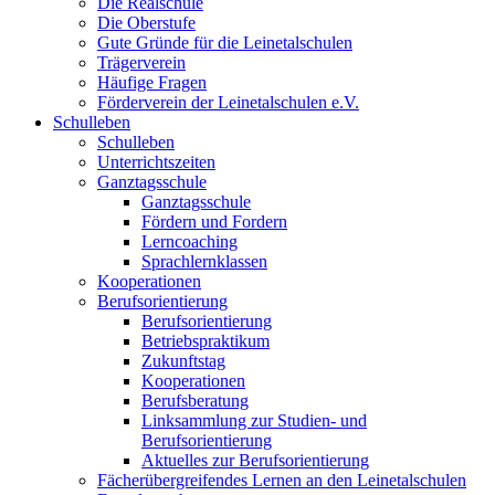
Die Realschule
Die Oberstufe
Gute Gründe für die Leinetalschulen
Trägerverein
Häufige Fragen
Förderverein der Leinetalschulen e.V.
Schulleben
Schulleben
Unterrichtszeiten
Ganztagsschule
Ganztagsschule
Fördern und Fordern
Lerncoaching
Sprachlernklassen
Kooperationen
Berufsorientierung
Berufsorientierung
Betriebspraktikum
Zukunftstag
Kooperationen
Berufsberatung
Linksammlung zur Studien- und
Berufsorientierung
Aktuelles zur Berufsorientierung
Fächerübergreifendes Lernen an den Leinetalschulen