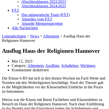
Abschlussklassen 2022/2023
Abschlussklassen 2024/2025
PÄT
Das pädagogische Team (PÄT)
Aktuelles vom PÄT
Aktuelle Mentorenprojekte
Alle Nachrichten
Leinetalschulen
>
News
>
Allgemein
>
Ausflug Haus der
Religionen Hannover
Ausflug Haus der Religionen Hannover
Mai 12, 2023
Category:
Allgemein
,
Ausflüge
,
Schulleben
,
Wichtiges
für
Kommentare deaktiviert
Ausflug
Die Klasse 6 RS hat sich in den letzten Wochen im Fach Werte und
Haus
Normen mit den Weltreligionen beschäftigt. Nach der Theorie gab
der
es die Möglichkeiten vor der Klassenarbeit Einblicke in die Praxis
Religionen
zu bekommen.
Hannover
Hierzu war die Klasse mit Ihrem Fachlehrer und Klassenlehrer zu
Besuch im Haus der Religionen Hannover. Nach einer Einführung
in das Projekt und die Einrichtung hatten die Schülerinnen und