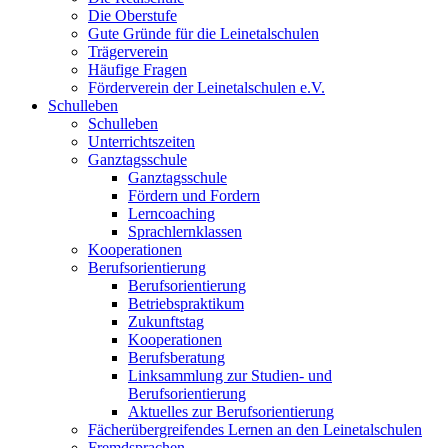
Die Oberstufe
Gute Gründe für die Leinetalschulen
Trägerverein
Häufige Fragen
Förderverein der Leinetalschulen e.V.
Schulleben
Schulleben
Unterrichtszeiten
Ganztagsschule
Ganztagsschule
Fördern und Fordern
Lerncoaching
Sprachlernklassen
Kooperationen
Berufsorientierung
Berufsorientierung
Betriebspraktikum
Zukunftstag
Kooperationen
Berufsberatung
Linksammlung zur Studien- und
Berufsorientierung
Aktuelles zur Berufsorientierung
Fächerübergreifendes Lernen an den Leinetalschulen
Fremdsprachen