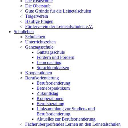
Die Realschule
Die Oberstufe
Gute Gründe für die Leinetalschulen
Trägerverein
Häufige Fragen
Förderverein der Leinetalschulen e.V.
Schulleben
Schulleben
Unterrichtszeiten
Ganztagsschule
Ganztagsschule
Fördern und Fordern
Lerncoaching
Sprachlernklassen
Kooperationen
Berufsorientierung
Berufsorientierung
Betriebspraktikum
Zukunftstag
Kooperationen
Berufsberatung
Linksammlung zur Studien- und
Berufsorientierung
Aktuelles zur Berufsorientierung
Fächerübergreifendes Lernen an den Leinetalschulen