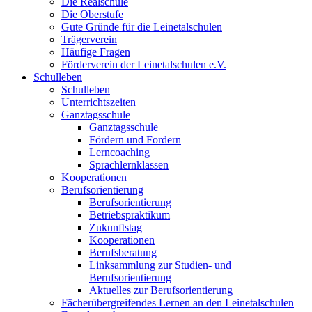
Die Realschule
Die Oberstufe
Gute Gründe für die Leinetalschulen
Trägerverein
Häufige Fragen
Förderverein der Leinetalschulen e.V.
Schulleben
Schulleben
Unterrichtszeiten
Ganztagsschule
Ganztagsschule
Fördern und Fordern
Lerncoaching
Sprachlernklassen
Kooperationen
Berufsorientierung
Berufsorientierung
Betriebspraktikum
Zukunftstag
Kooperationen
Berufsberatung
Linksammlung zur Studien- und
Berufsorientierung
Aktuelles zur Berufsorientierung
Fächerübergreifendes Lernen an den Leinetalschulen