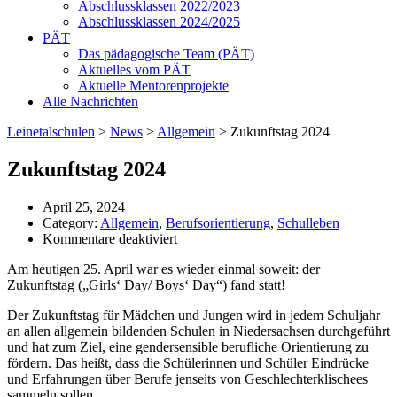
Abschlussklassen 2022/2023
Abschlussklassen 2024/2025
PÄT
Das pädagogische Team (PÄT)
Aktuelles vom PÄT
Aktuelle Mentorenprojekte
Alle Nachrichten
Leinetalschulen
>
News
>
Allgemein
>
Zukunftstag 2024
Zukunftstag 2024
April 25, 2024
Category:
Allgemein
,
Berufsorientierung
,
Schulleben
für
Kommentare deaktiviert
Zukunftstag
Am heutigen 25. April war es wieder einmal soweit: der
2024
Zukunftstag („Girls‘ Day/ Boys‘ Day“) fand statt!
Der Zukunftstag für Mädchen und Jungen wird in jedem Schuljahr
an allen allgemein bildenden Schulen in Niedersachsen durchgeführt
und hat zum Ziel, eine gendersensible berufliche Orientierung zu
fördern. Das heißt, dass die Schülerinnen und Schüler Eindrücke
und Erfahrungen über Berufe jenseits von Geschlechterklischees
sammeln sollen.