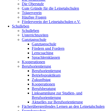
Die Oberstufe
Gute Gründe für die Leinetalschulen
Trägerverein
Häufige Fragen
Förderverein der Leinetalschulen e.V.
Schulleben
Schulleben
Unterrichtszeiten
Ganztagsschule
Ganztagsschule
Fördern und Fordern
Lerncoaching
Sprachlernklassen
Kooperationen
Berufsorientierung
Berufsorientierung
Betriebspraktikum
Zukunftstag
Kooperationen
Berufsberatung
Linksammlung zur Studien- und
Berufsorientierung
Aktuelles zur Berufsorientierung
Fächerübergreifendes Lernen an den Leinetalschulen
Fremdsprachen