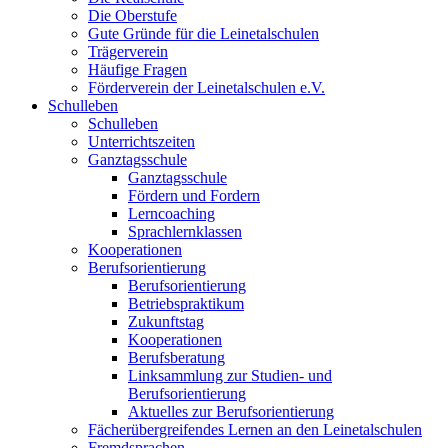
Die Oberstufe
Gute Gründe für die Leinetalschulen
Trägerverein
Häufige Fragen
Förderverein der Leinetalschulen e.V.
Schulleben
Schulleben
Unterrichtszeiten
Ganztagsschule
Ganztagsschule
Fördern und Fordern
Lerncoaching
Sprachlernklassen
Kooperationen
Berufsorientierung
Berufsorientierung
Betriebspraktikum
Zukunftstag
Kooperationen
Berufsberatung
Linksammlung zur Studien- und
Berufsorientierung
Aktuelles zur Berufsorientierung
Fächerübergreifendes Lernen an den Leinetalschulen
Fremdsprachen