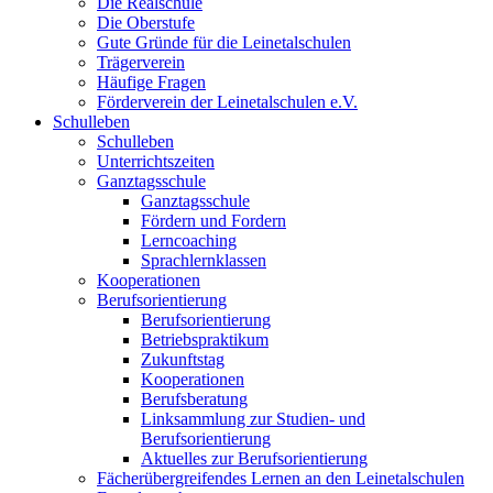
Die Realschule
Die Oberstufe
Gute Gründe für die Leinetalschulen
Trägerverein
Häufige Fragen
Förderverein der Leinetalschulen e.V.
Schulleben
Schulleben
Unterrichtszeiten
Ganztagsschule
Ganztagsschule
Fördern und Fordern
Lerncoaching
Sprachlernklassen
Kooperationen
Berufsorientierung
Berufsorientierung
Betriebspraktikum
Zukunftstag
Kooperationen
Berufsberatung
Linksammlung zur Studien- und
Berufsorientierung
Aktuelles zur Berufsorientierung
Fächerübergreifendes Lernen an den Leinetalschulen