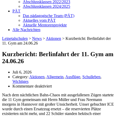
Abschlussklassen 2022/2023
Abschlussklassen 2024/2025
PÄT
Das pädagogische Team (PÄT)
Aktuelles vom PÄT
Aktuelle Mentorenprojekte
Alle Nachrichten
Leinetalschulen
>
News
>
Aktionen
>
Kurzbericht: Berlinfahrt der
11. Gym am 24.06.26
Kurzbericht: Berlinfahrt der 11. Gym am
24.06.26
Juli 6, 2026
Category:
Aktionen
,
Allgemein
,
Ausflüge
,
Schulleben
,
Wichtiges
für
Kommentare deaktiviert
Kurzbericht:
Nach dem nächtlichen Bahn-Chaos mit ausgefallenen Zügen startete
Berlinfahrt
die 11 Gym gemeinsam mit Herrn Müller und Frau Neemann
der
morgens in Hannover mit großer Unsicherheit. Unser gebuchter ICE
11.
wurde durch einen Ersatzzug ersetzt – die reservierten Plätze
Gym
existierten nicht mehr, und 22 Schüler standen hektisch einer
am