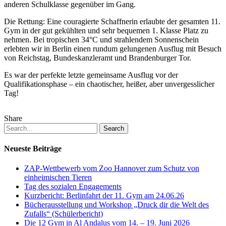
anderen Schulklasse gegenüber im Gang.
24.06.26
Die Rettung: Eine couragierte Schaffnerin erlaubte der gesamten 11.
Gym in der gut gekühlten und sehr bequemen 1. Klasse Platz zu
nehmen. Bei tropischen 34°C und strahlendem Sonnenschein
erlebten wir in Berlin einen rundum gelungenen Ausflug mit Besuch
von Reichstag, Bundeskanzleramt und Brandenburger Tor.
Es war der perfekte letzte gemeinsame Ausflug vor der
Qualifikationsphase – ein chaotischer, heißer, aber unvergesslicher
Tag!
Share
Search
Neueste Beiträge
ZAP-Wettbewerb vom Zoo Hannover zum Schutz von
einheimischen Tieren
Tag des sozialen Engagements
Kurzbericht: Berlinfahrt der 11. Gym am 24.06.26
Bücherausstellung und Workshop „Druck dir die Welt des
Zufalls“ (Schülerbericht)
Die 12 Gym in Al Andalus vom 14. – 19. Juni 2026