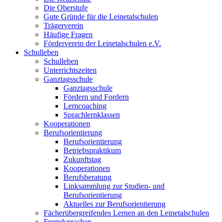
Die Oberstufe
Gute Gründe für die Leinetalschulen
Trägerverein
Häufige Fragen
Förderverein der Leinetalschulen e.V.
Schulleben
Schulleben
Unterrichtszeiten
Ganztagsschule
Ganztagsschule
Fördern und Fordern
Lerncoaching
Sprachlernklassen
Kooperationen
Berufsorientierung
Berufsorientierung
Betriebspraktikum
Zukunftstag
Kooperationen
Berufsberatung
Linksammlung zur Studien- und
Berufsorientierung
Aktuelles zur Berufsorientierung
Fächerübergreifendes Lernen an den Leinetalschulen
Fremdsprachen