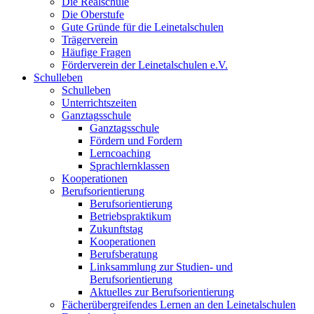
Die Realschule
Die Oberstufe
Gute Gründe für die Leinetalschulen
Trägerverein
Häufige Fragen
Förderverein der Leinetalschulen e.V.
Schulleben
Schulleben
Unterrichtszeiten
Ganztagsschule
Ganztagsschule
Fördern und Fordern
Lerncoaching
Sprachlernklassen
Kooperationen
Berufsorientierung
Berufsorientierung
Betriebspraktikum
Zukunftstag
Kooperationen
Berufsberatung
Linksammlung zur Studien- und
Berufsorientierung
Aktuelles zur Berufsorientierung
Fächerübergreifendes Lernen an den Leinetalschulen