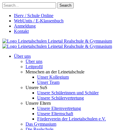
Search
IServ / Schule Online
WebUntis / E-Klassenbuch
Anmeldung
Kontakt
Leinetalschulen
Leinetal Realschule & Gymnasium
Leinetalschulen
Leinetal Realschule & Gymnasium
Über uns
Über uns
Leitprofil
Menschen an der Leinetalschule
Unser Kollegium
Unser Team
Unsere SuS
Unsere Schülerinnen und Schüler
Unsere Schülervertretung
Unsere Eltern
Unsere Elternvertretung
Unsere Elternschaft
Förderverein der Leinetalschulen e.V.
Das Gymnasium
Die Realschule