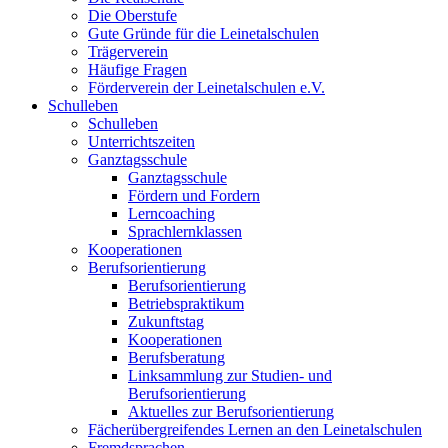
Die Oberstufe
Gute Gründe für die Leinetalschulen
Trägerverein
Häufige Fragen
Förderverein der Leinetalschulen e.V.
Schulleben
Schulleben
Unterrichtszeiten
Ganztagsschule
Ganztagsschule
Fördern und Fordern
Lerncoaching
Sprachlernklassen
Kooperationen
Berufsorientierung
Berufsorientierung
Betriebspraktikum
Zukunftstag
Kooperationen
Berufsberatung
Linksammlung zur Studien- und
Berufsorientierung
Aktuelles zur Berufsorientierung
Fächerübergreifendes Lernen an den Leinetalschulen
Fremdsprachen