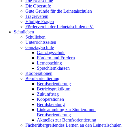
Die Realschule
Die Oberstufe
Gute Gründe für die Leinetalschulen
Trägerverein
Häufige Fragen
Förderverein der Leinetalschulen e.V.
Schulleben
Schulleben
Unterrichtszeiten
Ganztagsschule
Ganztagsschule
Fördern und Fordern
Lerncoaching
Sprachlernklassen
Kooperationen
Berufsorientierung
Berufsorientierung
Betriebspraktikum
Zukunftstag
Kooperationen
Berufsberatung
Linksammlung zur Studien- und
Berufsorientierung
Aktuelles zur Berufsorientierung
Fächerübergreifendes Lernen an den Leinetalschulen