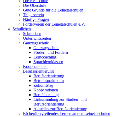
Die Realschule
Die Oberstufe
Gute Gründe für die Leinetalschulen
Trägerverein
Häufige Fragen
Förderverein der Leinetalschulen e.V.
Schulleben
Schulleben
Unterrichtszeiten
Ganztagsschule
Ganztagsschule
Fördern und Fordern
Lerncoaching
Sprachlernklassen
Kooperationen
Berufsorientierung
Berufsorientierung
Betriebspraktikum
Zukunftstag
Kooperationen
Berufsberatung
Linksammlung zur Studien- und
Berufsorientierung
Aktuelles zur Berufsorientierung
Fächerübergreifendes Lernen an den Leinetalschulen