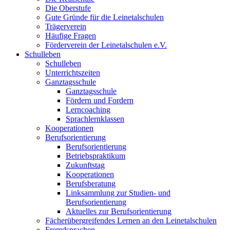
Die Oberstufe
Gute Gründe für die Leinetalschulen
Trägerverein
Häufige Fragen
Förderverein der Leinetalschulen e.V.
Schulleben
Schulleben
Unterrichtszeiten
Ganztagsschule
Ganztagsschule
Fördern und Fordern
Lerncoaching
Sprachlernklassen
Kooperationen
Berufsorientierung
Berufsorientierung
Betriebspraktikum
Zukunftstag
Kooperationen
Berufsberatung
Linksammlung zur Studien- und
Berufsorientierung
Aktuelles zur Berufsorientierung
Fächerübergreifendes Lernen an den Leinetalschulen
Fremdsprachen