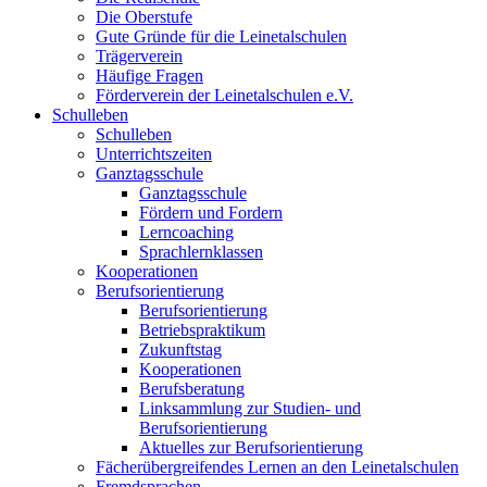
Die Oberstufe
Gute Gründe für die Leinetalschulen
Trägerverein
Häufige Fragen
Förderverein der Leinetalschulen e.V.
Schulleben
Schulleben
Unterrichtszeiten
Ganztagsschule
Ganztagsschule
Fördern und Fordern
Lerncoaching
Sprachlernklassen
Kooperationen
Berufsorientierung
Berufsorientierung
Betriebspraktikum
Zukunftstag
Kooperationen
Berufsberatung
Linksammlung zur Studien- und
Berufsorientierung
Aktuelles zur Berufsorientierung
Fächerübergreifendes Lernen an den Leinetalschulen
Fremdsprachen