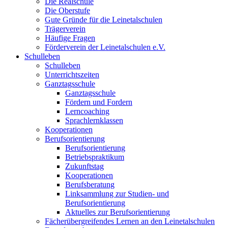
Die Realschule
Die Oberstufe
Gute Gründe für die Leinetalschulen
Trägerverein
Häufige Fragen
Förderverein der Leinetalschulen e.V.
Schulleben
Schulleben
Unterrichtszeiten
Ganztagsschule
Ganztagsschule
Fördern und Fordern
Lerncoaching
Sprachlernklassen
Kooperationen
Berufsorientierung
Berufsorientierung
Betriebspraktikum
Zukunftstag
Kooperationen
Berufsberatung
Linksammlung zur Studien- und
Berufsorientierung
Aktuelles zur Berufsorientierung
Fächerübergreifendes Lernen an den Leinetalschulen