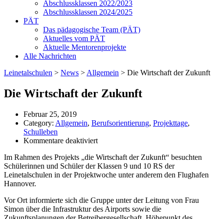
Abschlussklassen 2022/2023
Abschlussklassen 2024/2025
PÄT
Das pädagogische Team (PÄT)
Aktuelles vom PÄT
Aktuelle Mentorenprojekte
Alle Nachrichten
Leinetalschulen
>
News
>
Allgemein
>
Die Wirtschaft der Zukunft
Die Wirtschaft der Zukunft
Februar 25, 2019
Category:
Allgemein
,
Berufsorientierung
,
Projekttage
,
Schulleben
für
Kommentare deaktiviert
Die
Im Rahmen des Projekts „die Wirtschaft der Zukunft“ besuchten
Wirtschaft
Schülerinnen und Schüler der Klassen 9 und 10 RS der
der
Leinetalschulen in der Projektwoche unter anderem den Flughafen
Zukunft
Hannover.
Vor Ort informierte sich die Gruppe unter der Leitung von Frau
Simon über die Infrastruktur des Airports sowie die
Zukunftsplanungen der Betreibergesellschaft. Höhepunkt des