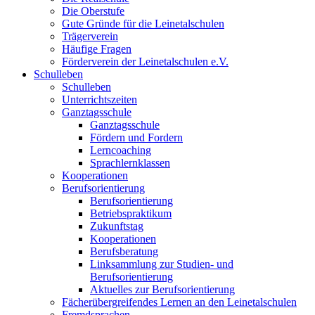
Die Oberstufe
Gute Gründe für die Leinetalschulen
Trägerverein
Häufige Fragen
Förderverein der Leinetalschulen e.V.
Schulleben
Schulleben
Unterrichtszeiten
Ganztagsschule
Ganztagsschule
Fördern und Fordern
Lerncoaching
Sprachlernklassen
Kooperationen
Berufsorientierung
Berufsorientierung
Betriebspraktikum
Zukunftstag
Kooperationen
Berufsberatung
Linksammlung zur Studien- und
Berufsorientierung
Aktuelles zur Berufsorientierung
Fächerübergreifendes Lernen an den Leinetalschulen
Fremdsprachen