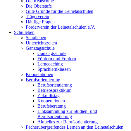
Die Realschule
Die Oberstufe
Gute Gründe für die Leinetalschulen
Trägerverein
Häufige Fragen
Förderverein der Leinetalschulen e.V.
Schulleben
Schulleben
Unterrichtszeiten
Ganztagsschule
Ganztagsschule
Fördern und Fordern
Lerncoaching
Sprachlernklassen
Kooperationen
Berufsorientierung
Berufsorientierung
Betriebspraktikum
Zukunftstag
Kooperationen
Berufsberatung
Linksammlung zur Studien- und
Berufsorientierung
Aktuelles zur Berufsorientierung
Fächerübergreifendes Lernen an den Leinetalschulen