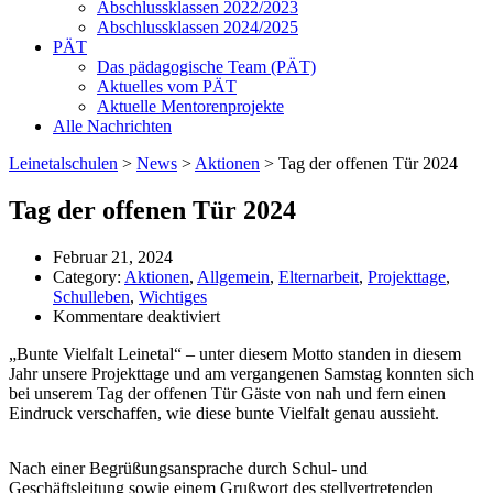
Abschlussklassen 2022/2023
Abschlussklassen 2024/2025
PÄT
Das pädagogische Team (PÄT)
Aktuelles vom PÄT
Aktuelle Mentorenprojekte
Alle Nachrichten
Leinetalschulen
>
News
>
Aktionen
>
Tag der offenen Tür 2024
Tag der offenen Tür 2024
Februar 21, 2024
Category:
Aktionen
,
Allgemein
,
Elternarbeit
,
Projekttage
,
Schulleben
,
Wichtiges
für
Kommentare deaktiviert
Tag
„Bunte Vielfalt Leinetal“ – unter diesem Motto standen in diesem
der
Jahr unsere Projekttage und am vergangenen Samstag konnten sich
offenen
bei unserem Tag der offenen Tür Gäste von nah und fern einen
Tür
Eindruck verschaffen, wie diese bunte Vielfalt genau aussieht.
2024
Nach einer Begrüßungsansprache durch Schul- und
Geschäftsleitung sowie einem Grußwort des stellvertretenden